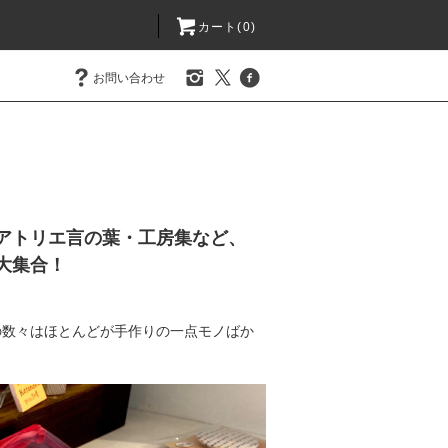
カート(0)
お問い合わせ
ん徳島・アトリエ言の葉・工房集など、
大集合！
の数々はほとんどが手作りの一点モノばか