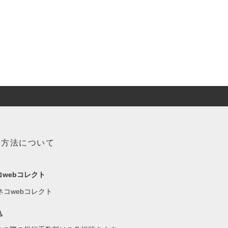
い方法について
コwebコレクト
込